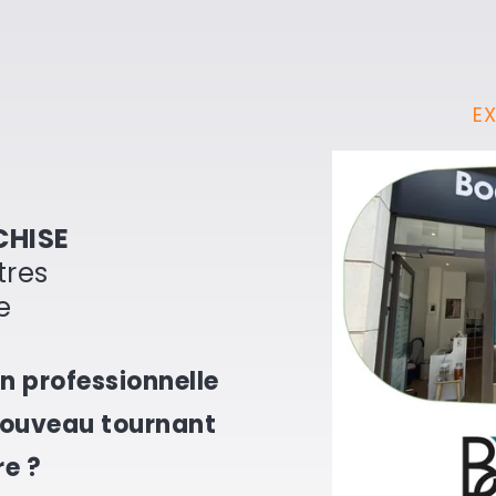
E
CHISE
tres
e
n professionnelle
nouveau tournant
re ?